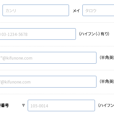
メイ
（ハイフン（-）有り）
（半角英
（半角英
便番号
〒
（ハイフン