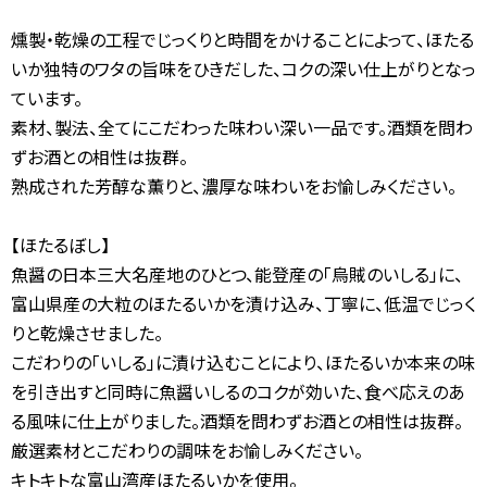
燻製・乾燥の工程でじっくりと時間をかけることによって、ほたる
いか独特のワタの旨味をひきだした、コクの深い仕上がりとなっ
ています。
素材、製法、全てにこだわった味わい深い一品です。
酒類を問わ
ずお酒との相性は抜群。
熟成された芳醇な薫りと、濃厚な味わいをお愉しみください。
【ほたるぼし】
魚醤の日本三大名産地のひとつ、能登産の「烏賊のいしる」に、
富山県産の大粒のほたるいかを漬け込み、丁寧に、低温でじっく
りと乾燥させました。
こだわりの「いしる」に漬け込むことにより、ほたるいか本来の味
を引き出すと同時に魚醤いしるのコクが効いた、食べ応えのあ
る風味に仕上がりました。
酒類を問わずお酒との相性は抜群。
厳選素材とこだわりの調味をお愉しみください。
キトキトな富山湾産ほたるいかを使用。