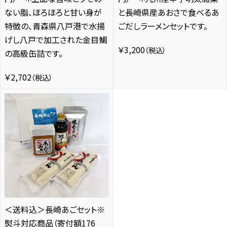
ない脂、ほろほろと甘い身が
と長崎県産あおさで食べるあ
特徴の、青森県八戸港で水揚
ごだしラーメンセットです。
げし八戸で加工された金目鯛
￥3,200
（税込）
の高級缶詰です。
￥2,702
（税込）
＜送料込＞長崎あごセット※
熨斗対応商品（寄付額176