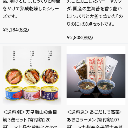
醤）漬けとして、じっくりと時間
丸ごと加工したバ－ニャカウ
をかけて熟成乾燥したシリー
ダ、国産の生海苔を香り豊か
ズです。
にじっくりと大釜で炊いた「の
りのに」の3点セットです。
￥5,184
（税込）
￥2,808
（税込）
＜送料別＞天皇海山の金目
＜送料込＞あごだしで高菜・
鯛 3缶セット（寄付額120
あおさラーメン（寄付額107
円） ＊上品な旨味とクセの
円） ＊九州産辛子明太高菜