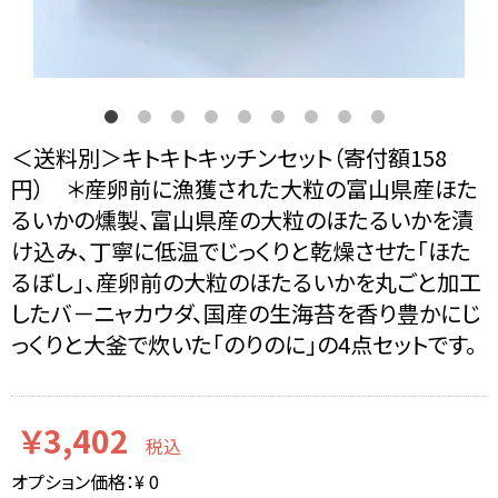
＜送料別＞キトキトキッチンセット（寄付額158
円） ＊産卵前に漁獲された大粒の富山県産ほた
るいかの燻製、富山県産の大粒のほたるいかを漬
け込み、丁寧に低温でじっくりと乾燥させた「ほた
るぼし」、産卵前の大粒のほたるいかを丸ごと加工
したバ－ニャカウダ、国産の生海苔を香り豊かにじ
っくりと大釜で炊いた「のりのに」の4点セットです。
￥3,402
税込
オプション価格：¥
0