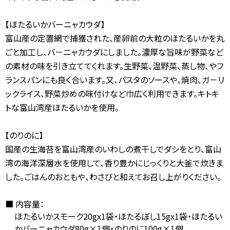
【ほたるいかバーニャカウダ】
富山産の定置網で捕獲された、産卵前の大粒のほたるいかを丸
ごと加工し、バ－ニャカウダにしました。
濃厚な旨味が野菜など
の素材の味を引き立ててくれます。
生野菜、温野菜、蒸し物、やフ
ランスパンにも良く合います。
又、パスタのソースや、焼肉、ガ－リ
ックライス、野菜炒めの味付けなど巾広く利用できます。キトキ
トな富山湾産ほたるいかを使用。
【のりのに】
国産の生海苔を富山湾産のいわしの煮干しでダシをとり、富山
湾の海洋深層水を使用して、香り豊かにじっくりと大釜で炊きま
した。
ごはんのおともや、わさびと和えてお召し上がりください。
内容量：
ほたるいかスモーク20gx1袋・ほたるぼし15gx1袋・ほたるい
かバーニャカウダ80g×1個・のりのに100g×1個