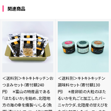
関連商品
＜送料別＞キトキトキッチンお
＜送料別＞キトキトキッチン
つまみセット（寄付額240
調味料セット（寄付額130
円） ＊富山の特産品である
円） ＊産卵前の大粒のほた
「ほたるいか」を始め、北陸地
るいかを丸ごと加工したバ－
方の海の幸を燻製・いしる（魚
ニャカウダ、北陸産の甘えびを