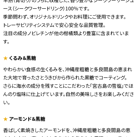
早熟（青切り）のうちに収穫した、香り豊かなシークワーサージュ
ース（シークワーサードリンク）100％です。
季節問わず、オリジナルドリンクやお料理にご使用できます。
トレーサビリティシステムで安心安全な品質管理。
注目の成分ノビレチンが他の柑橘類より豊富に含まれていま
す。
★
くるみ＆黒糖
やわらかい食感の生くるみを、沖縄産粗糖と多良間島の恵まれ
た大地で育ったさとうきびから作られた黒糖でコーティング。
さらに海水の成分を残すことにこだわった「宮古島の雪塩」でほ
んのり塩味に仕上げています。自然の美味しさをお楽しみくださ
い。
★
アーモンド＆黒糖
香ばしく素焼きしたアーモンドを、沖縄産粗糖と多良間島の恵