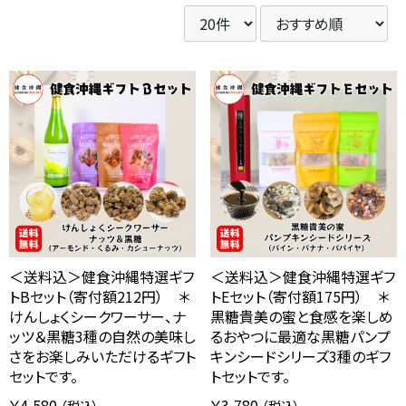
＜送料込＞健食沖縄特選ギフ
＜送料込＞健食沖縄特選ギフ
トBセット（寄付額212円） ＊
トEセット（寄付額175円） ＊
けんしょくシークワーサー、ナ
黒糖貴美の蜜と食感を楽しめ
ッツ＆黒糖3種の自然の美味し
るおやつに最適な黒糖パンプ
さをお楽しみいただけるギフト
キンシードシリーズ3種のギフ
セットです。
トセットです。
￥4,580
￥3,780
（税込）
（税込）